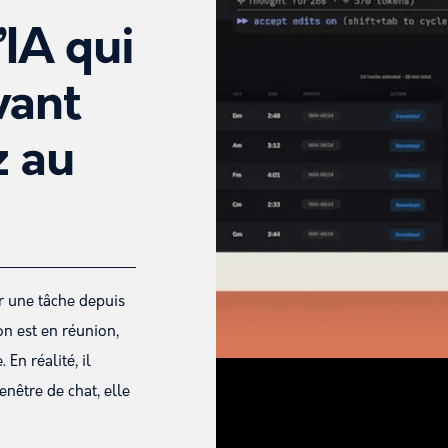
’IA qui
vant
z au
r une tâche depuis
on est en réunion,
En réalité, il
nêtre de chat, elle